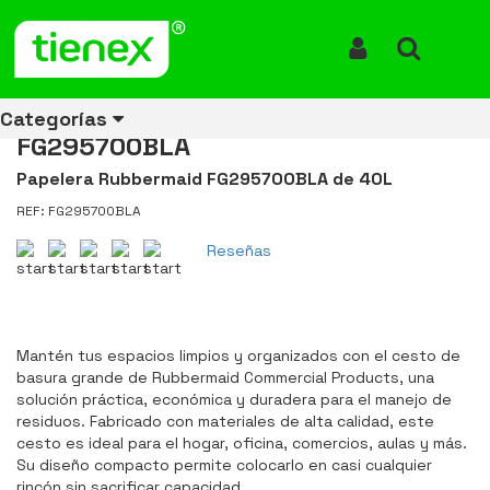
Inicio
Productos
Papelera Rectangular Grande 40 Litros Negro Rubbermaid
FG295700BLA
Iniciar Sesión
Buscar
Papelera Rectangular Grande
40 Litros Negro Rubbermaid
Categorías
FG295700BLA
Papelera Rubbermaid FG295700BLA de 40L
REF: FG295700BLA
Ver todos
Ver todos
Ver todos
Ver todos
Ver todos
Ver todos
Ver todos
los
los
los
los
los
los
los
Reseñas
productos
productos
productos
productos
productos
productos
productos
ENERGÍA
CANECAS
RUBBERMAID
EQUIPOS
MANEJO
AIRE
ACCESORIOS
DE
DE
DE
LIBRE
PARA
RECICLAJE
LIMPIEZA
MATERIALES
BAÑOS
Mantén tus espacios limpios y organizados con el cesto de
basura grande de Rubbermaid Commercial Products, una
solución práctica, económica y duradera para el manejo de
residuos. Fabricado con materiales de alta calidad, este
cesto es ideal para el hogar, oficina, comercios, aulas y más.
Su diseño compacto permite colocarlo en casi cualquier
rincón sin sacrificar capacidad.