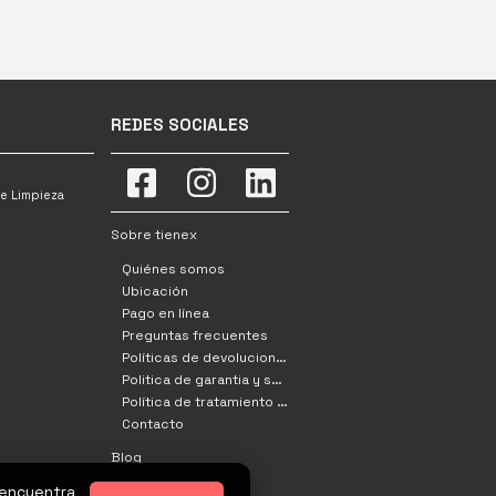
REDES SOCIALES
e Limpieza
Sobre tienex
Quiénes somos
Ubicación
Pago en línea
Preguntas frecuentes
Políticas de devoluciones, cambio y retracto
Politica de garantia y servicio tecnico
Política de tratamiento de datos
Contacto
Blog
 encuentra