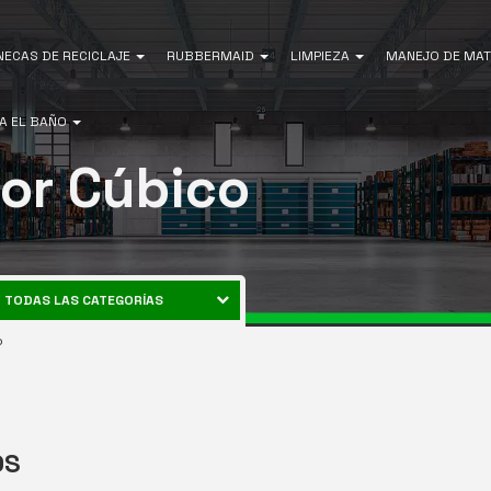
NECAS DE RECICLAJE
RUBBERMAID
LIMPIEZA
MANEJO DE MAT
A EL BAÑO
or Cúbico
TODAS LAS CATEGORÍAS
CANECAS DE RECICLAJE
o
ENERGÍA
RUBBERMAID
EQUIPOS DE LIMPIEZA
MANEJO DE MATERIALES
OS
AIRE LIBRE