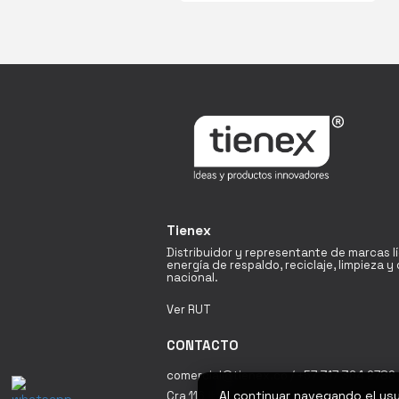
Tienex
Distribuidor y representante de marcas l
energía de respaldo, reciclaje, limpieza 
nacional.
Ver RUT
CONTACTO
comercial@tienex.co / +57 317 364 2789 
Al continuar navegando el us
Cra 116 # 19A - 60 Bodega 18 Fontibón / 