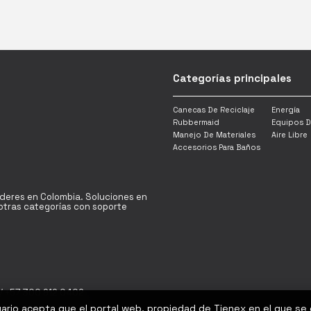
Categorías principales
Canecas De Reciclaje
Energía
Rubbermaid
Equipos D
Manejo De Materiales
Aire Libre
Accesorios Para Baños
íderes en Colombia. Soluciones en
y otras categorías con soporte
/ +57 300 912 0402
uario acepta que el portal web, propiedad de Tienex en el que se
Bogotá D.C - Colombia