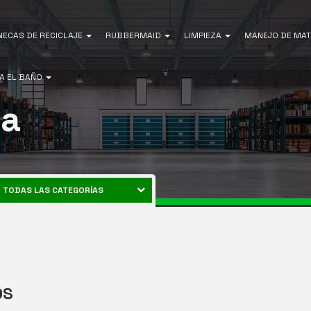
NECAS DE RECICLAJE
RUBBERMAID
LIMPIEZA
MANEJO DE MAT
A EL BAÑO
ta
TODAS LAS CATEGORÍAS
CANECAS DE RECICLAJE
ENERGÍA
RUBBERMAID
EQUIPOS DE LIMPIEZA
MANEJO DE MATERIALES
OS
AIRE LIBRE