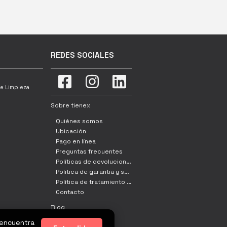
REDES SOCIALES
e Limpieza
Sobre tienex
Quiénes somos
Ubicación
Pago en línea
Preguntas frecuentes
Políticas de devoluciones, cambio y retracto
Politica de garantia y servicio tecnico
Política de tratamiento de datos
Contacto
Blog
 encuentra