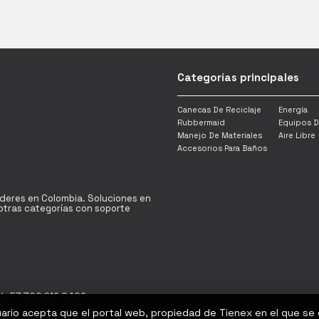
Categorías principales
Canecas De Reciclaje
Energía
Rubbermaid
Equipos D
Manejo De Materiales
Aire Libre
Accesorios Para Baños
íderes en Colombia. Soluciones en
y otras categorías con soporte
/ +57 300 912 0402
uario acepta que el portal web, propiedad de Tienex en el que se
Bogotá D.C - Colombia