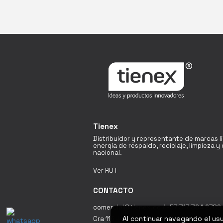
Tienex
Distribuidor y representante de marcas l
energía de respaldo, reciclaje, limpieza 
nacional.
Ver RUT
CONTACTO
comercial@tienex.co / +57 317 364 2789 
Al continuar navegando el us
Cra 116 # 19A - 60 Bodega 18 Fontibón / 