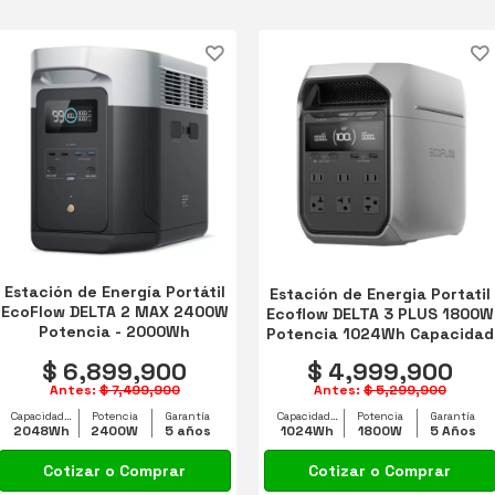
ACCESORIOS PARA BAÑOS
Estación de Energía Portátil
Estación de Energia Portatil
EcoFlow DELTA 2 MAX 2400W
Ecoflow DELTA 3 PLUS 1800W
Potencia - 2000Wh
Potencia 1024Wh Capacidad
Capacidad
$ 6,899,900
$ 4,999,900
Antes:
$ 7,499,900
Antes:
$ 5,299,900
Capacidad equipo
Potencia
Garantía
Capacidad equipo
Potencia
Garantía
2048Wh
2400W
5 años
1024Wh
1800W
5 Años
Cotizar o Comprar
Cotizar o Comprar