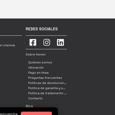
REDES SOCIALES
e Limpieza
Sobre tienex
Quiénes somos
Ubicación
Pago en línea
Preguntas frecuentes
Políticas de devoluciones, cambio y retracto
Politica de garantia y servicio tecnico
Política de tratamiento de datos
Contacto
Blog
 encuentra