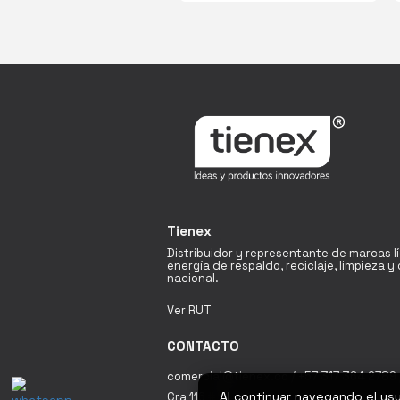
Tienex
Distribuidor y representante de marcas l
energía de respaldo, reciclaje, limpieza 
nacional.
Ver RUT
CONTACTO
comercial@tienex.co / +57 317 364 2789 
Al continuar navegando el us
Cra 116 # 19A - 60 Bodega 18 Fontibón / 