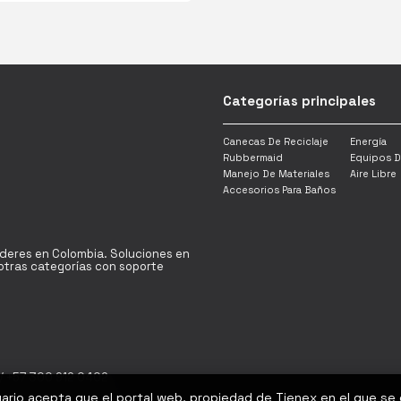
Categorías principales
Canecas De Reciclaje
Energía
Rubbermaid
Equipos D
Manejo De Materiales
Aire Libre
Accesorios Para Baños
íderes en Colombia. Soluciones en
y otras categorías con soporte
/ +57 300 912 0402
uario acepta que el portal web, propiedad de Tienex en el que se
Bogotá D.C - Colombia