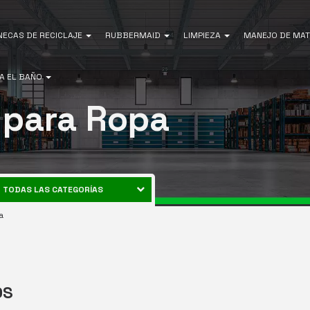
NECAS DE RECICLAJE
RUBBERMAID
LIMPIEZA
MANEJO DE MAT
A EL BAÑO
 para Ropa
TODAS LAS CATEGORÍAS
CANECAS DE RECICLAJE
a
ENERGÍA
RUBBERMAID
EQUIPOS DE LIMPIEZA
MANEJO DE MATERIALES
OS
AIRE LIBRE