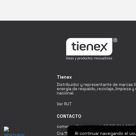
Tienex
Distribuidor y representante de marcas l
energía de respaldo, reciclaje, limpieza 
nacional.
Ver RUT
CONTACTO
comercial@tienex.co / +57 317 364 2789 
Al continuar navegando el us
Cra 116 # 19A - 60 Bodega 18 Fontibón / 