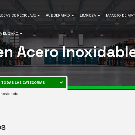
NECAS DE RECICLAJE
RUBBERMAID
LIMPIEZA
MANEJO DE MAT
A EL BAÑO
n Acero Inoxidabl
TODAS LAS CATEGORÍAS
CANECAS DE RECICLAJE
Inoxidable
ENERGÍA
RUBBERMAID
EQUIPOS DE LIMPIEZA
MANEJO DE MATERIALES
OS
AIRE LIBRE