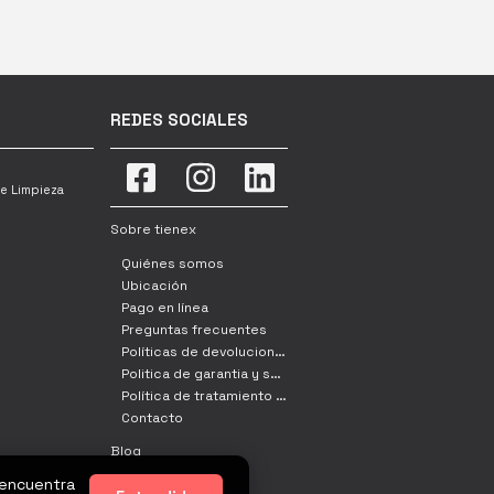
REDES SOCIALES
e Limpieza
Sobre tienex
Quiénes somos
Ubicación
Pago en línea
Preguntas frecuentes
Políticas de devoluciones, cambio y retracto
Politica de garantia y servicio tecnico
Política de tratamiento de datos
Contacto
Blog
 encuentra