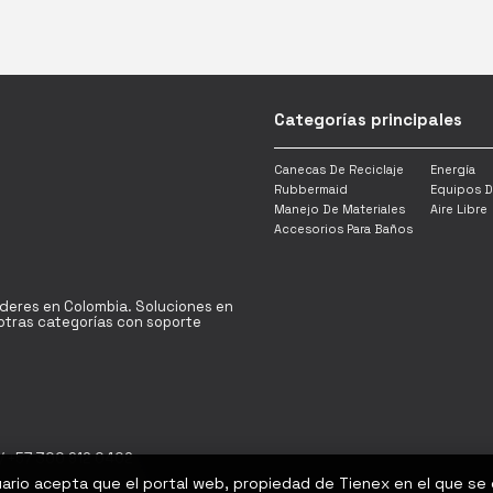
Categorías principales
Canecas De Reciclaje
Energía
Rubbermaid
Equipos D
Manejo De Materiales
Aire Libre
Accesorios Para Baños
íderes en Colombia. Soluciones en
y otras categorías con soporte
/ +57 300 912 0402
uario acepta que el portal web, propiedad de Tienex en el que se
Bogotá D.C - Colombia