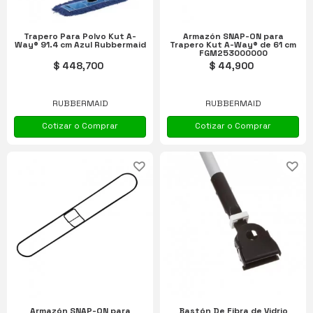
Trapero Para Polvo Kut A-
Armazón SNAP-ON para
Way® 91.4 cm Azul Rubbermaid
Trapero Kut A-Way® de 61 cm
FGM253000000
$ 448,700
$ 44,900
RUBBERMAID
RUBBERMAID
Cotizar o Comprar
Cotizar o Comprar
Armazón SNAP-ON para
Bastón De Fibra de Vidrio