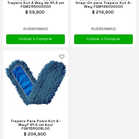
Trapero Kut A Way de 91.4 cm
Snap-On para Trapero Kut A-
FGM255000000
Way FGM146000000
$ 59,900
$ 214,900
RUBBERMAID
RUBBERMAID
Cotizar o Comprar
Cotizar o Comprar
Trapero Para Polvo Kut A-
Way® 91.4 cm Azul
FGK15500BL00
$ 204,900