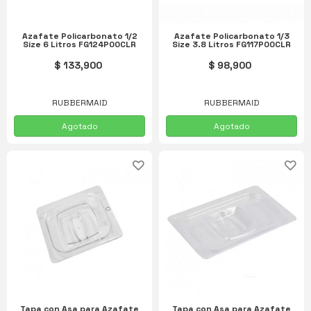
Azafate Policarbonato 1/2
Azafate Policarbonato 1/3
Size 6 Litros FG124P00CLR
Size 3.8 Litros FG117P00CLR
$ 133,900
$ 98,900
RUBBERMAID
RUBBERMAID
Agotado
Agotado
Tapa con Asa para Azafate
Tapa con Asa para Azafate