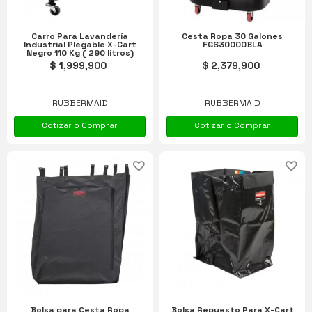
Carro Para Lavandería
Cesta Ropa 30 Galones
Industrial Plegable X-Cart
FG630000BLA
Negro 110 Kg ( 290 litros)
1881750
$ 1,999,900
$ 2,379,900
RUBBERMAID
RUBBERMAID
Cotizar o Comprar
Cotizar o Comprar
Bolsa para Cesta Ropa
Bolsa Repuesto Para X-Cart