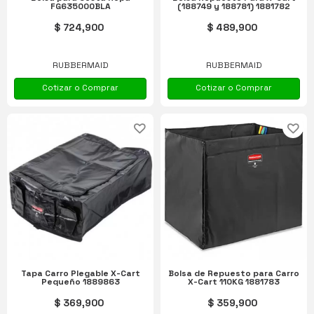
FG635000BLA
(188749 y 188781) 1881782
$ 724,900
$ 489,900
RUBBERMAID
RUBBERMAID
Cotizar o Comprar
Cotizar o Comprar
Tapa Carro Plegable X-Cart
Bolsa de Repuesto para Carro
Pequeño 1889863
X-Cart 110KG 1881783
$ 369,900
$ 359,900