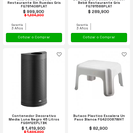
Restaurante Sin Ruedas Gris
Bebé Restaurante Gris
FG781408PLAT
FG781588PLAT
$ 999,900
$ 289,900
$ 1,334,900
Garantía
Garantía
3 Años
3 Años
Cotizar o Comprar
Cotizar o Comprar
Contenedor Decorativo
Butaco Plastico Escalera Un
Media Luna Negro 45 Litros
Paso Blanca FG420087WHT
FGSH12EPLTBK
$ 1,419,900
$ 82,900
$ 1,494,900