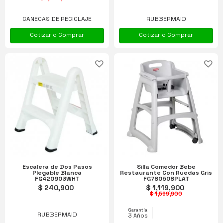
CANECAS DE RECICLAJE
RUBBERMAID
Cotizar o Comprar
Cotizar o Comprar
Escalera de Dos Pasos
Silla Comedor Bebe
Plegable Blanca
Restaurante Con Ruedas Gris
FG420903WHT
FG780508PLAT
$ 240,900
$ 1,119,900
$ 1,599,900
Garantía
RUBBERMAID
3 Años