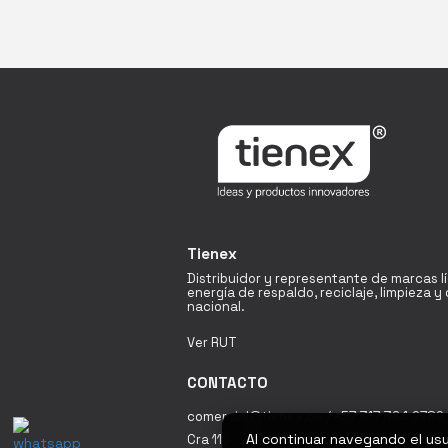
Tienex
Distribuidor y representante de marcas l
energía de respaldo, reciclaje, limpieza 
nacional.
Ver RUT
CONTACTO
comercial@tienex.co / +57 317 364 2789 
Al continuar navegando el us
Cra 116 # 19A - 60 Bodega 18 Fontibón / 