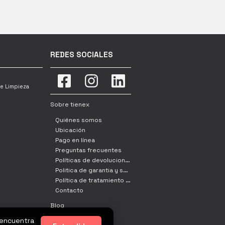
REDES SOCIALES
e Limpieza
Sobre tienex
Quiénes somos
Ubicación
Pago en línea
Preguntas frecuentes
Políticas de devoluciones, cambio y retracto
Politica de garantia y servicio tecnico
Política de tratamiento de datos
Contacto
Blog
 encuentra