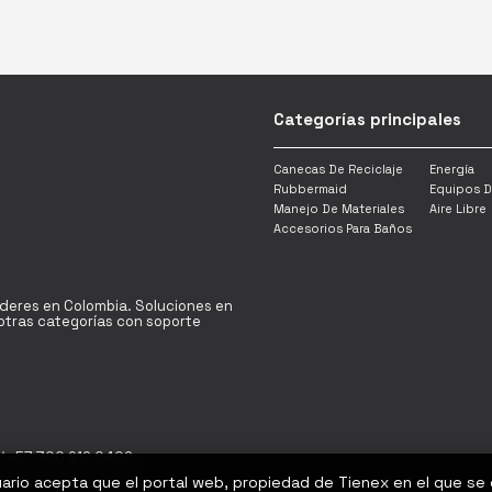
Categorías principales
Canecas De Reciclaje
Energía
Rubbermaid
Equipos D
Manejo De Materiales
Aire Libre
Accesorios Para Baños
íderes en Colombia. Soluciones en
y otras categorías con soporte
/ +57 300 912 0402
uario acepta que el portal web, propiedad de Tienex en el que se
Bogotá D.C - Colombia