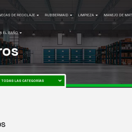
NECAS DE RECICLAJE
RUBBERMAID
LIMPIEZA
MANEJO DE MAT
A EL BAÑO
ros
TODAS LAS CATEGORÍAS
CANECAS DE RECICLAJE
ENERGÍA
RUBBERMAID
EQUIPOS DE LIMPIEZA
MANEJO DE MATERIALES
OS
AIRE LIBRE