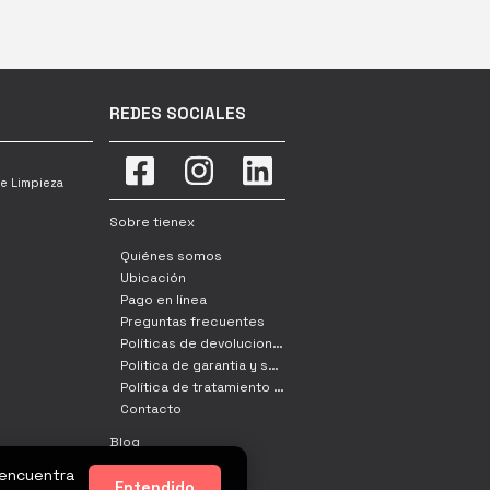
REDES SOCIALES
e Limpieza
Sobre tienex
Quiénes somos
Ubicación
Pago en línea
Preguntas frecuentes
Políticas de devoluciones, cambio y retracto
Politica de garantia y servicio tecnico
Política de tratamiento de datos
Contacto
Blog
 encuentra
Entendido