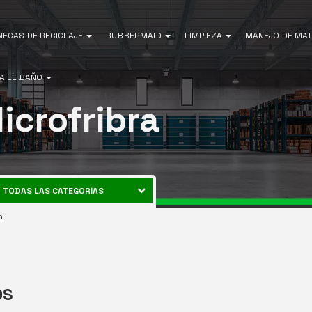
NECAS DE RECICLAJE
RUBBERMAID
LIMPIEZA
MANEJO DE MAT
A EL BAÑO
icrofribra
TODAS LAS CATEGORÍAS
CANECAS DE RECICLAJE
a
ENERGÍA
RUBBERMAID
EQUIPOS DE LIMPIEZA
MANEJO DE MATERIALES
OS
AIRE LIBRE