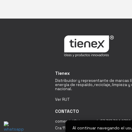
Tienex
Distribuidor y representante de marcas l
energía de respaldo, reciclaje, limpieza 
nacional.
Ver RUT
CONTACTO
comercial@tienex.co / +57 317 364 2789 
Al continuar navegando el us
Cra 116 # 19A - 60 Bodega 18 Fontibón / 