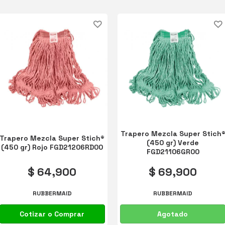
ACCESORIOS PARA BAÑOS
Trapero Mezcla Super Stich
Trapero Mezcla Super Stich®
(450 gr) Verde
(450 gr) Rojo FGD21206RD00
FGD21106GR00
$ 64,900
$ 69,900
RUBBERMAID
RUBBERMAID
Cotizar o Comprar
Agotado