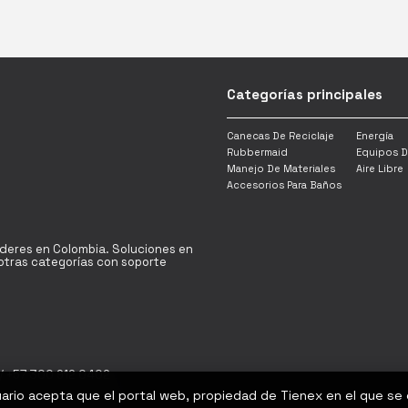
Categorías principales
Canecas De Reciclaje
Energía
Rubbermaid
Equipos D
Manejo De Materiales
Aire Libre
Accesorios Para Baños
íderes en Colombia. Soluciones en
y otras categorías con soporte
/ +57 300 912 0402
uario acepta que el portal web, propiedad de Tienex en el que se
Bogotá D.C - Colombia