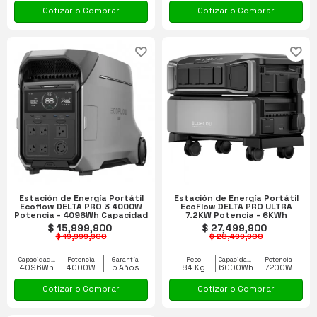
Cotizar o Comprar
Cotizar o Comprar
Estación de Energía Portátil
Estación de Energía Portátil
Ecoflow DELTA PRO 3 4000W
EcoFlow DELTA PRO ULTRA
Potencia - 4096Wh Capacidad
7.2KW Potencia - 6KWh
Capacidad
$ 15,999,900
$ 27,499,900
$ 19,999,900
$ 28,499,900
Capacidad equipo
Potencia
Garantía
Peso
Capacidad equipo
Potencia
4096Wh
4000W
5 Años
84 Kg
6000Wh
7200W
Cotizar o Comprar
Cotizar o Comprar