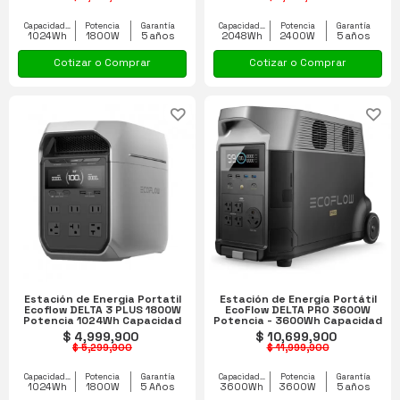
Capacidad equipo
Potencia
Garantía
Capacidad equipo
Potencia
Garantía
1024Wh
1800W
5 años
2048Wh
2400W
5 años
Cotizar o Comprar
Cotizar o Comprar
Estación de Energia Portatil
Estación de Energía Portátil
Ecoflow DELTA 3 PLUS 1800W
EcoFlow DELTA PRO 3600W
Potencia 1024Wh Capacidad
Potencia - 3600Wh Capacidad
$ 4,999,900
$ 10,699,900
$ 5,299,900
$ 11,999,900
Capacidad equipo
Potencia
Garantía
Capacidad equipo
Potencia
Garantía
1024Wh
1800W
5 Años
3600Wh
3600W
5 años