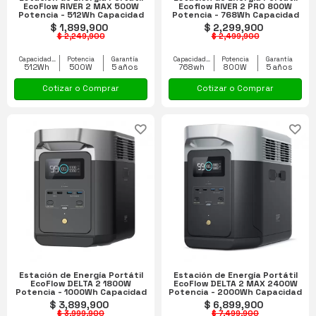
EcoFlow RIVER 2 MAX 500W
Ecoflow RIVER 2 PRO 800W
Potencia - 512Wh Capacidad
Potencia - 768Wh Capacidad
$ 1,899,900
$ 2,299,900
$ 2,249,900
$ 2,499,900
Capacidad equipo
Potencia
Garantía
Capacidad equipo
Potencia
Garantía
512Wh
500W
5 años
768wh
800W
5 años
Cotizar o Comprar
Cotizar o Comprar
Estación de Energía Portátil
Estación de Energía Portátil
EcoFlow DELTA 2 1800W
EcoFlow DELTA 2 MAX 2400W
Potencia - 1000Wh Capacidad
Potencia - 2000Wh Capacidad
$ 3,899,900
$ 6,899,900
$ 3,999,900
$ 7,499,900