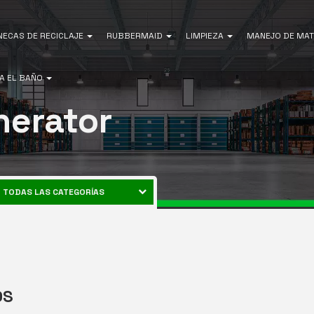
NECAS DE RECICLAJE
RUBBERMAID
LIMPIEZA
MANEJO DE MAT
A EL BAÑO
nerator
TODAS LAS CATEGORÍAS
CANECAS DE RECICLAJE
ENERGÍA
RUBBERMAID
EQUIPOS DE LIMPIEZA
MANEJO DE MATERIALES
OS
AIRE LIBRE