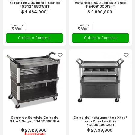
Estantes 200 libras Blanco
Estantes 300 Libras Blanco
FG342488OWHT
FG409100OWHT
$ 1,464,900
$ 1,699,900
Garantía
Garantía
3 Años
3 Años
Cotizar o Comprar
Cotizar o Comprar
Carro de Servicio Cerrado
Carro de Instrumentos Xtra®
Xtra® Negro FG409300BLA
con Puertas Gris
FG409400GRAY
$ 2,929,900
$ 2,999,900
$ 2,999,900