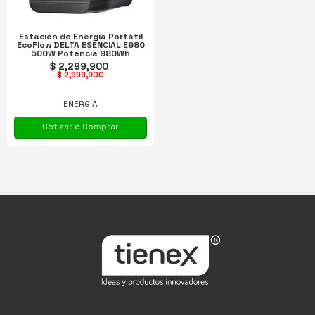
Estación de Energía Portátil
EcoFlow DELTA ESENCIAL E980
500W Potencia 980Wh
Capacidad
$ 2,299,900
$ 2,999,900
ENERGÍA
Cotizar o Comprar