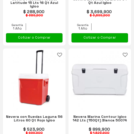
Latitude 15 Lts 16 Qt Azul
Qt Azul Igloo
Igloo
$ 288,900
$ 3,699,900
$ 389,900
$ 3,899,900
Garantía
Garantía
1 Año
1 Año
Cotizar o Comprar
Cotizar o Comprar
Nevera con Ruedas Laguna 56
Nevera Marina Contour Igloo
Litros 60 Qt Rojo Igloo
142 Lts (150Qt) Blanca 50074
$ 523,900
$ 899,900
$ 699,900
$ 1,529,900