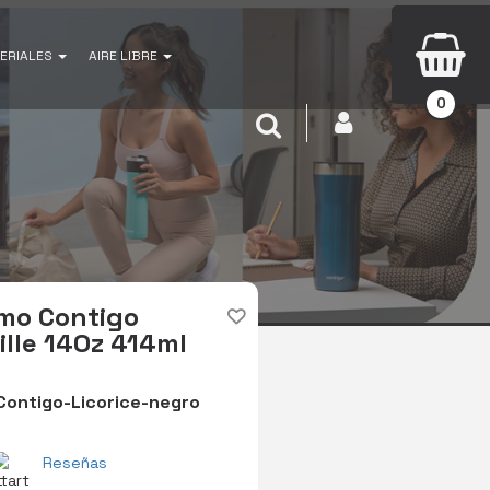
ERIALES
AIRE LIBRE
0
INICIAR SESIÓN
Buscar
mo Contigo
ille 14Oz 414ml
ontigo-Licorice-negro
Reseñas