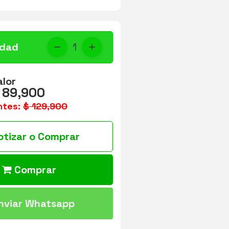
idad
1
alor
 89,900
ntes:
$ 129,900
otizar o Comprar
Comprar
nviar Whatsapp