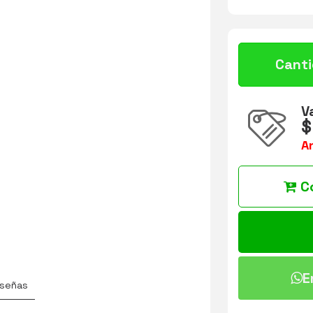
Cant
V
$
A
C
E
señas