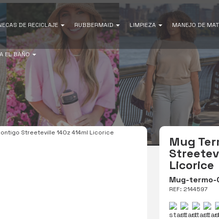
NECAS DE RECICLAJE
RUBBERMAID
LIMPIEZA
MANEJO DE MAT
A EL BAÑO
ntigo Streeteville 14Oz 414ml Licorice
Mug Ter
Streetev
Licorice
Mug-termo-C
REF: 2144597