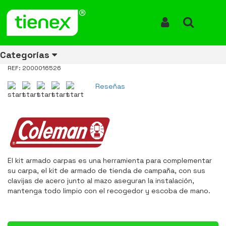
Inicio
Productos
Kit Armado Carpas Coleman 2000016526
Kit Armado Carpas Coleman
Iniciar Sesión
Buscar
2000016526
kit-armado-carpas-coleman-2000016526
Categorías
REF: 2000016526
Reseñas
Ver todos
Ver todos
Ver todos
Ver todos
Ver todos
Ver todos
Ver todos
los
los
los
los
los
los
los
productos
productos
productos
productos
productos
productos
productos
ENERGÍA
CANECAS
RUBBERMAID
EQUIPOS
MANEJO
AIRE
ACCESORIOS
DE
DE
DE
LIBRE
PARA
El kit armado carpas es una herramienta para complementar
RECICLAJE
LIMPIEZA
MATERIALES
BAÑOS
su carpa, el kit de armado de tienda de campaña, con sus
clavijas de acero junto al mazo aseguran la instalación,
mantenga todo limpio con el recogedor y escoba de mano.