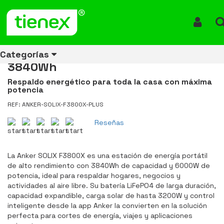
Inicio
Productos
Estación de Energia Portatil Anker Solix F3800X Plus 6000W
3840Wh
Iniciar 
Estación de Energia Portatil
Anker Solix F3800X Plus 6000W
Categorías
3840Wh
Respaldo energético para toda la casa con máxima
potencia
Ver todos
Ver todos
Ver todos
Ver todos
Ver todos
Ver todos
Ver todos
REF: ANKER-SOLIX-F3800X-PLUS
los
los
los
los
los
los
los
productos
productos
productos
productos
productos
productos
productos
Reseñas
ENERGÍA
CANECAS
RUBBERMAID
EQUIPOS
MANEJO
AIRE
ACCESORIOS
DE
DE
DE
LIBRE
PARA
La Anker SOLIX F3800X es una estación de energía portátil
RECICLAJE
LIMPIEZA
MATERIALES
BAÑOS
de alto rendimiento con 3840Wh de capacidad y 6000W de
potencia, ideal para respaldar hogares, negocios y
actividades al aire libre. Su batería LiFePO4 de larga duración,
capacidad expandible, carga solar de hasta 3200W y control
inteligente desde la app Anker la convierten en la solución
perfecta para cortes de energía, viajes y aplicaciones