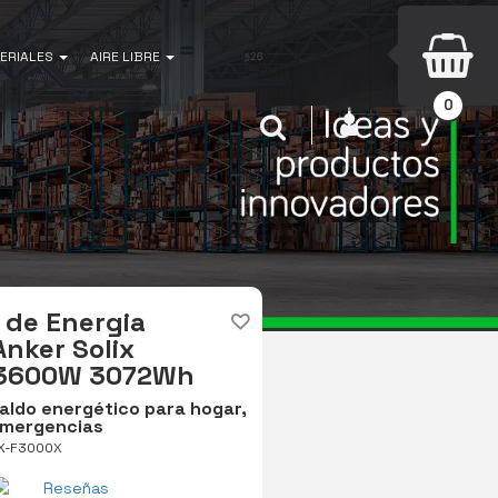
ERIALES
AIRE LIBRE
0
INICIAR SESIÓN
Buscar
 de Energia
Anker Solix
3600W 3072Wh
aldo energético para hogar,
emergencias
IX-F3000X
Reseñas