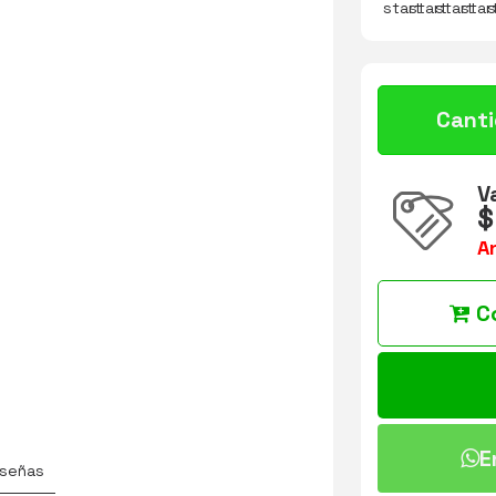
Cant
V
$
A
C
E
señas