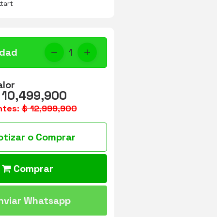
idad
1
alor
 10,499,900
ntes:
$ 12,999,900
otizar o Comprar
Comprar
nviar Whatsapp