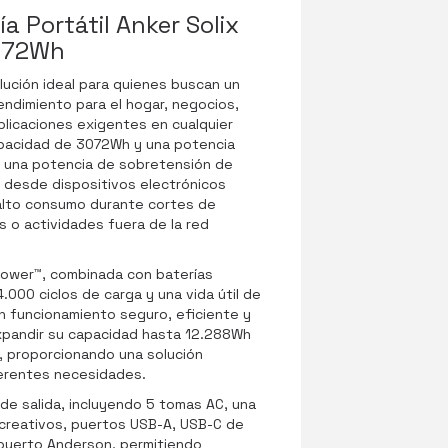
a Portátil Anker Solix
072Wh
lución ideal para quienes buscan un
endimiento para el hogar, negocios,
plicaciones exigentes en cualquier
apacidad de 3072Wh y una potencia
 una potencia de sobretensión de
 desde dispositivos electrónicos
alto consumo durante cortes de
s o actividades fuera de la red
Power™, combinada con baterías
.000 ciclos de carga y una vida útil de
n funcionamiento seguro, eficiente y
xpandir su capacidad hasta 12.288Wh
, proporcionando una solución
ferentes necesidades.
de salida, incluyendo 5 tomas AC, una
ecreativos, puertos USB-A, USB-C de
 puerto Anderson, permitiendo