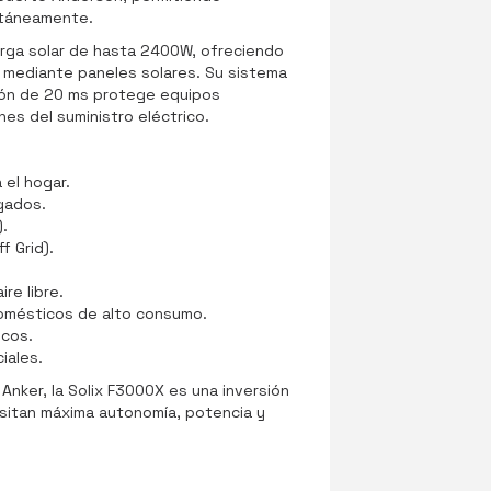
ltáneamente.
rga solar de hasta 2400W, ofreciendo
e mediante paneles solares. Su sistema
ón de 20 ms protege equipos
nes del suministro eléctrico.
 el hogar.
gados.
.
f Grid).
re libre.
omésticos de alto consumo.
icos.
iales.
 Anker, la Solix F3000X es una inversión
sitan máxima autonomía, potencia y