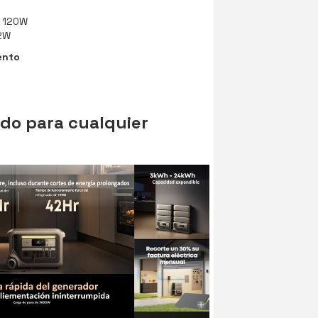
e 120W
2W
ento
ldo para cualquier