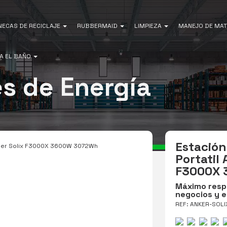
NECAS DE RECICLAJE
RUBBERMAID
LIMPIEZA
MANEJO DE MAT
A EL BAÑO
s de Energía
Estación
Anker Solix F3000X 3600W 3072Wh
Portatil 
F3000X 
Máximo resp
negocios y 
REF: ANKER-SOL