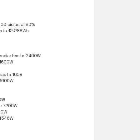
000 ciclos al 80%
asta 12.288Wh
tencia: hasta 2400W
 1600W
 hasta 165V
 3600W
00W
n: 7200W
60W
: 4346W