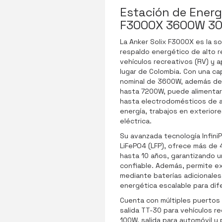
Estación de Energí
F3000X 3600W 3
La Anker Solix F3000X es la so
respaldo energético de alto r
vehículos recreativos (RV) y a
lugar de Colombia. Con una c
nominal de 3600W, además de
hasta 7200W, puede alimentar
hasta electrodomésticos de 
energía, trabajos en exteriore
eléctrica.
Su avanzada tecnología Infini
LiFePO4 (LFP), ofrece más de 4
hasta 10 años, garantizando u
confiable. Además, permite e
mediante baterías adicionales
energética escalable para di
Cuenta con múltiples puertos 
salida TT-30 para vehículos r
100W, salida para automóvil y