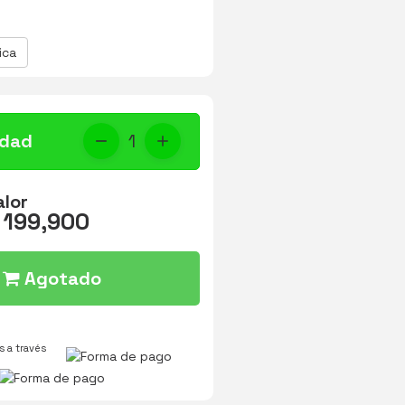
ica
idad
1
alor
 199,900
Agotado
 a través