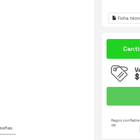
Ficha técn
Cant
V
$
Pagos confiables
de
señas