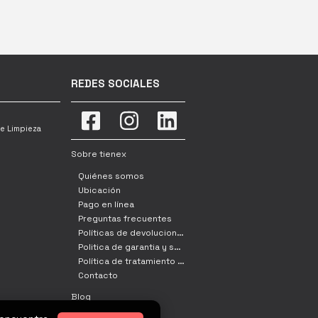
REDES SOCIALES
e Limpieza
Sobre tienex
Quiénes somos
Ubicación
Pago en línea
Preguntas frecuentes
Políticas de devoluciones, cambio y retracto
Politica de garantia y servicio tecnico
Política de tratamiento de datos
Contacto
Blog