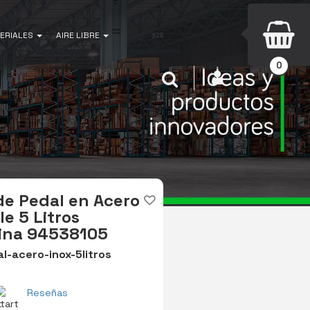
ERIALES
AIRE LIBRE
0
INICIAR SESIÓN
Buscar
e Pedal en Acero
le 5 Litros
ina 94538105
-acero-inox-5litros
Reseñas