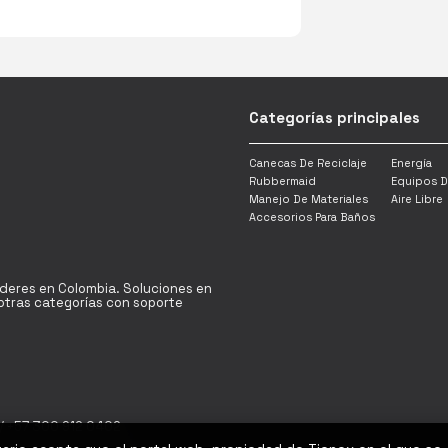
Categorías principales
Canecas De Reciclaje
Energía
Rubbermaid
Equipos D
Manejo De Materiales
Aire Libre
Accesorios Para Baños
íderes en Colombia. Soluciones en
y otras categorías con soporte
/ +57 300 912 0402