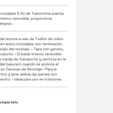
noxidable 5 lts de Tramontina cuenta
interno removible, proporciona
impios.
al resiste a más de 1 millón de ciclos
o en acero inoxidable con terminación
nejo del reciclaje. • Tapa con gancho,
roducto. • El balde interno removible
e manija de transporte y ventosa en la
del basurero cuando se acciona el
as Canecas de Reciclaje • Para la
stico y lavar ambas las partes con
tro. • Ideal para uso en interiores.
ompártelo