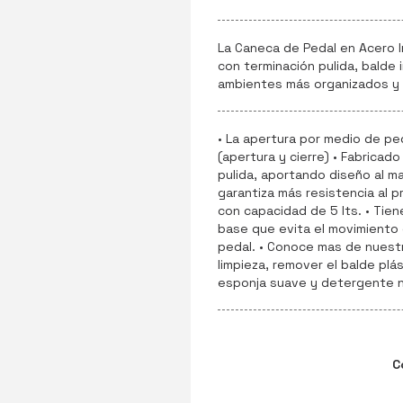
La Caneca de Pedal en Acero I
con terminación pulida, balde 
ambientes más organizados y l
• La apertura por medio de ped
(apertura y cierre) • Fabricad
pulida, aportando diseño al ma
garantiza más resistencia al p
con capacidad de 5 lts. • Tien
base que evita el movimiento 
pedal. • Conoce mas de nuestr
limpieza, remover el balde plá
esponja suave y detergente neu
C