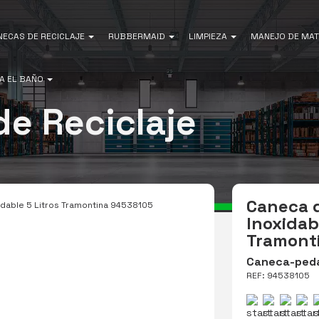
NECAS DE RECICLAJE
RUBBERMAID
LIMPIEZA
MANEJO DE MAT
A EL BAÑO
e Reciclaje
Caneca d
dable 5 Litros Tramontina 94538105
Inoxidab
Tramont
Caneca-pedal
REF: 94538105