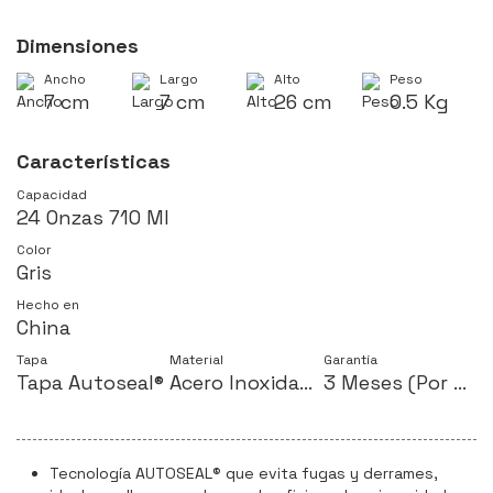
Dimensiones
Ancho
Largo
Alto
Peso
7 cm
7 cm
26 cm
0.5 Kg
Características
Capacidad
24 Onzas 710 Ml
Color
Gris
Hecho en
China
Tapa
Material
Garantía
Tapa Autoseal®
Acero Inoxidable
3 Meses (Por defectos de fabrica)
Tecnología AUTOSEAL® que evita fugas y derrames,