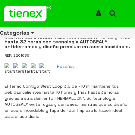
Inicio
Productos
Vaso Termo Contigo Westloop 3.0 24 Oz 710ml Crystal Sake
Vaso Termo Contigo Westloop
Iniciar Sesión
Buscar
3.0 24 Oz 710ml Crystal Sake
Categorías
Mantén tus bebidas calientes hasta 16 horas y frías
hasta 32 horas con tecnología AUTOSEAL®
antiderrames y diseño premium en acero inoxidable.
REF: 2201636
Ver todos
Ver todos
Ver todos
Ver todos
Ver todos
Ver todos
Ver todos
los
los
los
los
los
los
los
Reseñas
productos
productos
productos
productos
productos
productos
productos
ENERGÍA
CANECAS
RUBBERMAID
EQUIPOS
MANEJO
AIRE
ACCESORIOS
El Termo Contigo West Loop 3.0 de 710 ml mantiene tus
DE
DE
DE
LIBRE
PARA
bebidas calientes hasta 16 horas y frías hasta 32 horas
RECICLAJE
LIMPIEZA
MATERIALES
BAÑOS
gracias a su aislamiento THERMALOCK™. Su tecnología
AUTOSEAL® evita fugas y derrames, mientras que su diseño
en acero inoxidable y tapa de fácil limpieza lo hacen ideal
para el uso diario.