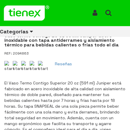
Inicio
Productos
Vaso Termo Contigo Superior Acero 20 Oz 591ml Juniper
Vaso Termo Contigo Superior
Iniciar Sesión
Buscar
Acero 20 Oz 591ml Juniper
Categorías
Vaso termo Contigo 20 Oz 591ml Juniper acero
inoxidable con tapa antiderrames y aislamiento
térmico para bebidas calientes o frías todo el día
REF: 2094863
Ver todos
Ver todos
Ver todos
Ver todos
Ver todos
Ver todos
Ver todos
los
los
los
los
los
los
los
Reseñas
productos
productos
productos
productos
productos
productos
productos
ENERGÍA
CANECAS
RUBBERMAID
EQUIPOS
MANEJO
AIRE
ACCESORIOS
El Vaso Termo Contigo Superior 20 oz (591 ml) Juniper está
DE
DE
DE
LIBRE
PARA
fabricado en acero inoxidable de alta calidad con aislamiento
RECICLAJE
LIMPIEZA
MATERIALES
BAÑOS
térmico de doble pared, diseñado para mantener tus
bebidas calientes hasta por 7 horas y frías hasta por 18
horas. Su tapa SNAPSEAL de una sola pieza permite beber
fácilmente con una sola mano y evita derrames, brindando
total seguridad en movimiento. Además, cuenta con un
mango ergonómico que facilita su transporte y agarre
cómodo. Es el compañero ideal para el día a día, viajes,