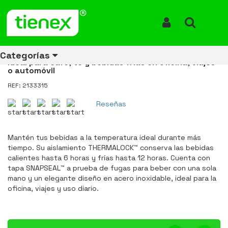
Inicio
Productos
Vaso Termo Contigo Huron 16oz 473ml Couture Snake Skin
Vaso Termo Contigo Huron 16oz
Iniciar Sesión
Buscar
473ml Couture Snake Skin
Categorías
Ideal para café, té y bebidas frías en oficina, viajes
o automóvil
REF: 2133315
Ver todos
Ver todos
Ver todos
Ver todos
Ver todos
Ver todos
Ver todos
Reseñas
los
los
los
los
los
los
los
productos
productos
productos
productos
productos
productos
productos
Mantén tus bebidas a la temperatura ideal durante más
ENERGÍA
CANECAS
RUBBERMAID
EQUIPOS
MANEJO
AIRE
ACCESORIOS
tiempo. Su aislamiento THERMALOCK™ conserva las bebidas
DE
DE
DE
LIBRE
PARA
calientes hasta 6 horas y frías hasta 12 horas. Cuenta con
RECICLAJE
LIMPIEZA
MATERIALES
BAÑOS
tapa SNAPSEAL™ a prueba de fugas para beber con una sola
mano y un elegante diseño en acero inoxidable, ideal para la
oficina, viajes y uso diario.