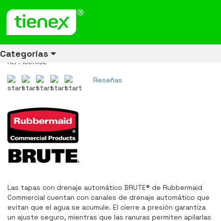
Inicio
Productos
Tapa Plana Para Contenedor Brute 121 litros Negra 1867532
Tapa Plana Para Contenedor
Brute 121 litros Negra 1867532
Categorías
REF: 1867532
Reseñas
Ver todos
Ver todos
Ver todos
Ver todos
Ver todos
Ver todos
Ver todos
los
los
los
los
los
los
los
productos
productos
productos
productos
productos
productos
productos
ENERGÍA
CANECAS
RUBBERMAID
EQUIPOS
MANEJO
AIRE
ACCESORIOS
DE
DE
DE
LIBRE
PARA
RECICLAJE
LIMPIEZA
MATERIALES
BAÑOS
Las tapas con drenaje automático BRUTE® de Rubbermaid
Commercial cuentan con canales de drenaje automático que
evitan que el agua se acumule. El cierre a presión garantiza
un ajuste seguro, mientras que las ranuras permiten apilarlas