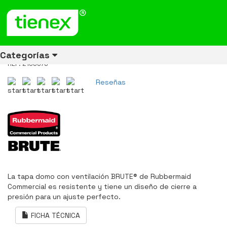
Inicio
Productos
Tapa Domo Para Contenedor Brute 121 litros Blanco 2156576
Tapa Domo Para Contenedor
Brute 121 litros Blanco 2156576
Categorías
REF: 2156576
Reseñas
Ver todos
Ver todos
Ver todos
Ver todos
Ver todos
Ver todos
Ver todos
los
los
los
los
los
los
los
productos
productos
productos
productos
productos
productos
productos
ENERGÍA
CANECAS
RUBBERMAID
EQUIPOS
MANEJO
AIRE
ACCESORIOS
DE
DE
DE
LIBRE
PARA
RECICLAJE
LIMPIEZA
MATERIALES
BAÑOS
La tapa domo con ventilación BRUTE® de Rubbermaid
Commercial es resistente y tiene un diseño de cierre a
presión para un ajuste perfecto.
FICHA TÉCNICA