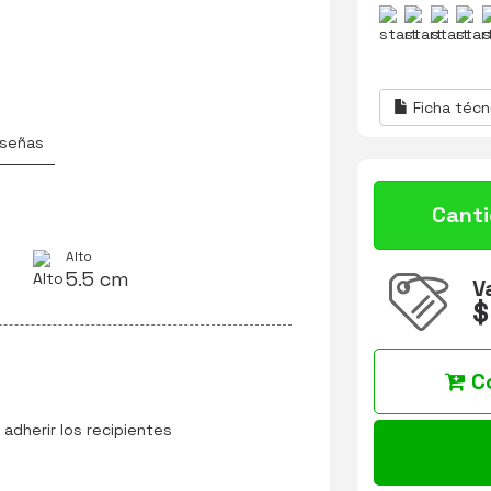
Ficha técn
señas
Cant
Alto
5.5 cm
V
$
C
adherir los recipientes