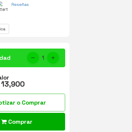
Reseñas
ica
idad
1
alor
 13,900
otizar o Comprar
Comprar