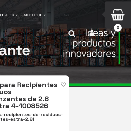
ERIALES
AIRE LIBRE
0
INICIAR SESIÓN
Buscar
zante
para Recipientes
duos
nzantes de 2.8
stra 4-1008526
a-recipientes-de-residuos-
tes-estra-2.8l