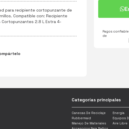
E
ed para recipiente cortopunzante de
ornillos. Compatible con: Recipiente
 Cortopunzantes 2.8 L Estra 4-
Pagos confiables
de
ompártelo
Categorías principales
Canecas De Reciclaje
Energía
Rubbermaid
Equipos D
Manejo De Materiales
Aire Libre
Accesorios Para Baños