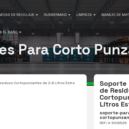
NECAS DE RECICLAJE
RUBBERMAID
LIMPIEZA
MANEJO DE MAT
A EL BAÑO
es Para Corto Pun
Soporte 
siduos Cortopunzantes de 2.8 Litros Estra
de Resi
Cortopu
Litros E
soporte-par
cortopunzan
REF: 4-1008526