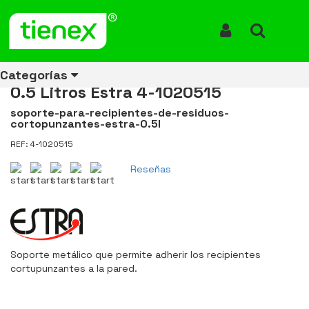
Inicio
Productos
Soporte para Recipientes de Residuos Cortopunzantes de 0.5
Litros Estra 4-1020515
Iniciar Sesión
Buscar
Soporte para Recipientes de
Residuos Cortopunzantes de
Categorías
0.5 Litros Estra 4-1020515
soporte-para-recipientes-de-residuos-
cortopunzantes-estra-0.5l
Ver todos
Ver todos
Ver todos
Ver todos
Ver todos
Ver todos
Ver todos
REF: 4-1020515
los
los
los
los
los
los
los
productos
productos
productos
productos
productos
productos
productos
Reseñas
ENERGÍA
CANECAS
RUBBERMAID
EQUIPOS
MANEJO
AIRE
ACCESORIOS
DE
DE
DE
LIBRE
PARA
RECICLAJE
LIMPIEZA
MATERIALES
BAÑOS
Soporte metálico que permite adherir los recipientes
cortupunzantes a la pared.