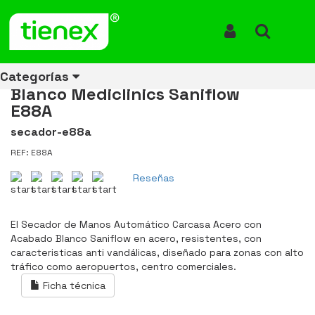
Inicio
Productos
Secador de Manos Automático Carcasa Acero con Acabado
Blanco Mediclinics Saniflow E88A
Iniciar Sesión
Buscar
Secador de Manos Automático
Carcasa Acero con Acabado
Categorías
Blanco Mediclinics Saniflow
E88A
secador-e88a
Ver todos
Ver todos
Ver todos
Ver todos
Ver todos
Ver todos
Ver todos
REF: E88A
los
los
los
los
los
los
los
productos
productos
productos
productos
productos
productos
productos
Reseñas
ENERGÍA
CANECAS
RUBBERMAID
EQUIPOS
MANEJO
AIRE
ACCESORIOS
DE
DE
DE
LIBRE
PARA
El Secador de Manos Automático Carcasa Acero con
RECICLAJE
LIMPIEZA
MATERIALES
BAÑOS
Acabado Blanco Saniflow en acero, resistentes, con
caracteristicas anti vandálicas, diseñado para zonas con alto
tráfico como aeropuertos, centro comerciales.
Ficha técnica