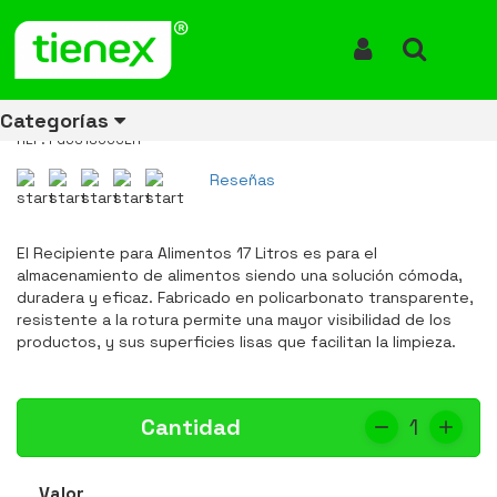
Inicio
Productos
Recipiente Policarbonato 17 Litros FG631800CLR
Recipiente Policarbonato 17
Iniciar Sesión
Buscar
Litros FG631800CLR
Categorías
REF: FG631800CLR
Reseñas
Ver todos
Ver todos
Ver todos
Ver todos
Ver todos
Ver todos
Ver todos
los
los
los
los
los
los
los
El Recipiente para Alimentos 17 Litros es para el
productos
productos
productos
productos
productos
productos
productos
almacenamiento de alimentos siendo una solución cómoda,
duradera y eficaz. Fabricado en policarbonato transparente,
ENERGÍA
CANECAS
RUBBERMAID
EQUIPOS
MANEJO
AIRE
ACCESORIOS
resistente a la rotura permite una mayor visibilidad de los
DE
DE
DE
LIBRE
PARA
productos, y sus superficies lisas que facilitan la limpieza.
RECICLAJE
LIMPIEZA
MATERIALES
BAÑOS
Cantidad
1
Valor