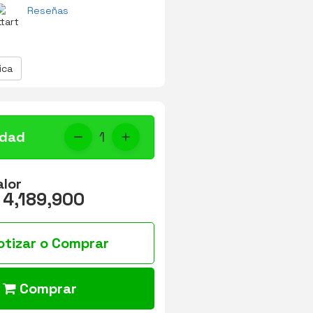
Reseñas
ica
idad
1
alor
 4,189,900
otizar o Comprar
Comprar