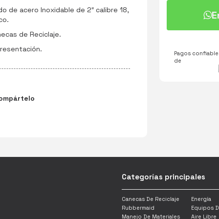
o de acero Inoxidable de 2″ calibre 18,
E
co.
ecas de Reciclaje.
presentación.
Pagos confiables
de
ompártelo
Categorías principales
Canecas De Reciclaje
Energía
Rubbermaid
Equipos D
Manejo De Materiales
Aire Libre