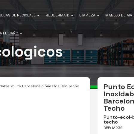
NECAS DE RECICLAJE
RUBBERMAID
LIMPIEZA
MANEJO DE MAT
A EL BAÑO
cologicos
Punto Ec
dable 75 Lts Barcelona 3 puestos Con Techo
Inoxidab
Barcelon
Techo
Punto-ecol-
techo
REF: M236