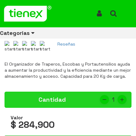
Inicio
Productos
Porta Escobas y Traperos FG199300GRAY
Porta Escobas y Traperos
Iniciar Sesión
Buscar
FG199300GRAY
Categorías
REF: FG199300GRAY
Reseñas
Ver todos
Ver todos
Ver todos
Ver todos
Ver todos
Ver todos
Ver todos
El Organizador de Traperos, Escobas y Portautensilios ayuda
los
los
los
los
los
los
los
a aumentar la productividad y la eficiencia mediante un mejor
productos
productos
productos
productos
productos
productos
productos
almacenamiento y acceso. Capacidad para 20 Kg de carga.
ENERGÍA
CANECAS
RUBBERMAID
EQUIPOS
MANEJO
AIRE
ACCESORIOS
DE
DE
DE
LIBRE
PARA
RECICLAJE
LIMPIEZA
MATERIALES
BAÑOS
Cantidad
1
Valor
$ 284,900