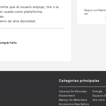
rmite que el usuario empuje, tire o la
Pagos confiables
er usada como plataforma.
de
as.
leno de alta densidad.
ompártelo
Categorías principales
Canecas De Reciclaje
Energía
Rubbermaid
Equipos D
Manejo De Materiales
Aire Libre
Accesorios Para Baños