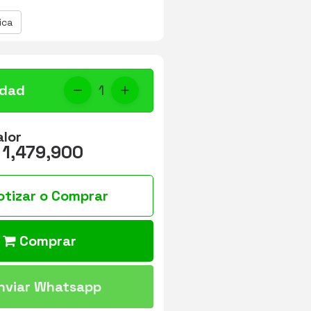
ica
idad
1
alor
 1,479,900
otizar o Comprar
Comprar
nviar Whatsapp