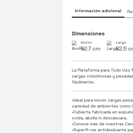
Información adicional
Re
Dimensiones
Ancho
Largo
52.7 cm
82.5 
La Plataforma para Todo Uso 
cargas voluminosas y pesadas,
fácilmente.
•Ideal para mover cargas pes
variedad de ambientes como la
•Cubierta fabricada en espuma
oxida, abolla ni descascara.
•Conoce más de nuestras Cane
•Superfi¬cie antideslizante pa