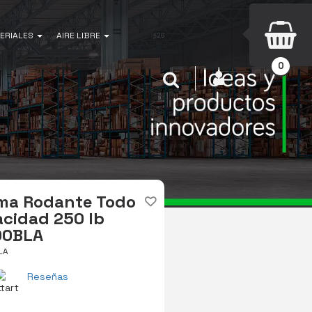
ERIALES
AIRE LIBRE
0
INICIAR SESIÓN
Buscar
rma Rodante Todo
cidad 250 lb
00BLA
LA
Reseñas