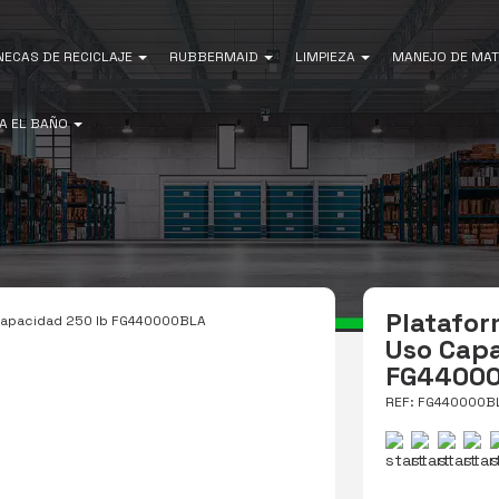
NECAS DE RECICLAJE
RUBBERMAID
LIMPIEZA
MANEJO DE MAT
A EL BAÑO
Platafo
Capacidad 250 lb FG440000BLA
Uso Capa
FG4400
REF: FG440000B