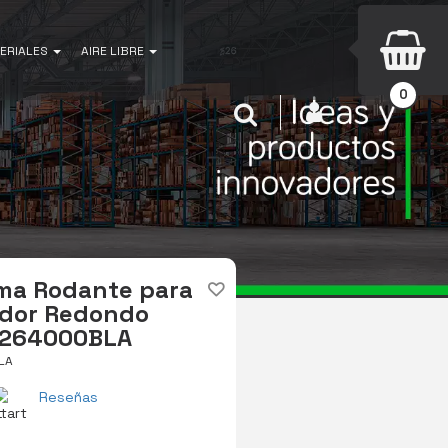
ERIALES
AIRE LIBRE
0
INICIAR SESIÓN
Buscar
rma Rodante para
dor Redondo
G264000BLA
LA
Reseñas