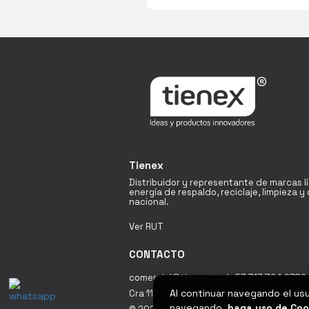
Tienex
Distribuidor y representante de marcas l
energía de respaldo, reciclaje, limpieza 
nacional.
Ver RUT
CONTACTO
comercial@tienex.co / +57 317 364 2789 
Al continuar navegando el us
Cra 116 # 19A - 60 Bodega 18 Fontibón / 
navegando,
haga uso de Coo