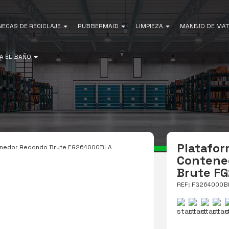
NECAS DE RECICLAJE
RUBBERMAID
LIMPIEZA
MANEJO DE MAT
A EL BAÑO
Platafo
tenedor Redondo Brute FG264000BLA
Contene
Brute F
REF: FG264000B