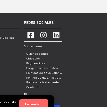
REDES SOCIALES
e Limpieza
Sobre tienex
Quiénes somos
Ubicación
Pago en línea
Preguntas frecuentes
Políticas de devoluciones, cambio y retracto
Politica de garantia y servicio tecnico
Política de tratamiento de datos
Contacto
Blog
 encuentra
Entendido