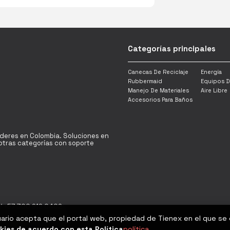
Categorías principales
Canecas De Reciclaje
Energía
Rubbermaid
Equipos D
Manejo De Materiales
Aire Libre
Accesorios Para Baños
íderes en Colombia. Soluciones en
y otras categorías con soporte
/ +57 300 912 0402
uario acepta que el portal web, propiedad de Tienex en el que se
Bogotá D.C - Colombia
kies de acuerdo con esta Política
política