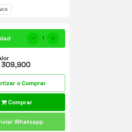
NICA
idad
1
alor
 309,900
otizar o Comprar
Comprar
nviar Whatsapp