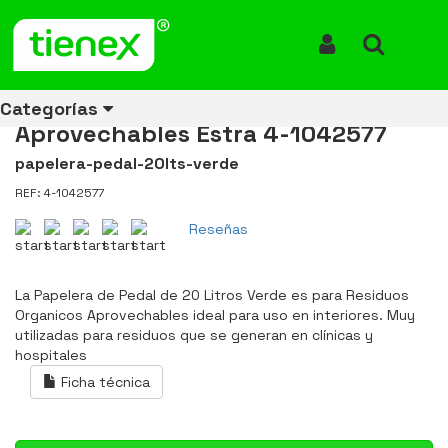
Inicio
Productos
Papelera Pedal 20 Litros Verde Residuos Orgánicos y
Aprovechables Estra 4-1042577
Iniciar Sesión
Buscar
Papelera Pedal 20 Litros Verde
Residuos Orgánicos y
Categorías
Aprovechables Estra 4-1042577
papelera-pedal-20lts-verde
REF: 4-1042577
Ver todos
Ver todos
Ver todos
Ver todos
Ver todos
Ver todos
Ver todos
los
los
los
los
los
los
los
Reseñas
productos
productos
productos
productos
productos
productos
productos
ENERGÍA
CANECAS
RUBBERMAID
EQUIPOS
MANEJO
AIRE
ACCESORIOS
La Papelera de Pedal de 20 Litros Verde es para Residuos
DE
DE
DE
LIBRE
PARA
Organicos Aprovechables ideal para uso en interiores. Muy
RECICLAJE
LIMPIEZA
MATERIALES
BAÑOS
utilizadas para residuos que se generan en clínicas y
hospitales
Ficha técnica