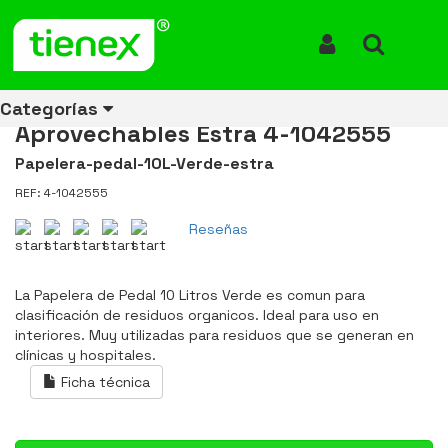
Inicio
Productos
Papelera Pedal 10 Litros Verde Residuos Orgánicos y
Aprovechables Estra 4-1042555
Iniciar Sesión
Buscar
Papelera Pedal 10 Litros Verde
Residuos Orgánicos y
Categorías
Aprovechables Estra 4-1042555
Papelera-pedal-10L-Verde-estra
REF: 4-1042555
Ver todos
Ver todos
Ver todos
Ver todos
Ver todos
Ver todos
Ver todos
los
los
los
los
los
los
los
Reseñas
productos
productos
productos
productos
productos
productos
productos
ENERGÍA
CANECAS
RUBBERMAID
EQUIPOS
MANEJO
AIRE
ACCESORIOS
La Papelera de Pedal 10 Litros Verde es comun para
DE
DE
DE
LIBRE
PARA
clasificación de residuos organicos. Ideal para uso en
RECICLAJE
LIMPIEZA
MATERIALES
BAÑOS
interiores. Muy utilizadas para residuos que se generan en
clínicas y hospitales.
Ficha técnica