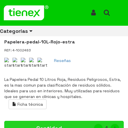
Inicio
Productos
Papelera Pedal 10 Litros Rojo Residuos Peligrosos Estra 4-1002483
Papelera Pedal 10 Litros Rojo
Iniciar Sesión
Buscar
Residuos Peligrosos Estra 4-
Categorías
1002483
Papelera-pedal-10L-Rojo-estra
REF: 4-1002483
Ver todos
Ver todos
Ver todos
Ver todos
Ver todos
Ver todos
Ver todos
Reseñas
los
los
los
los
los
los
los
productos
productos
productos
productos
productos
productos
productos
La Papelera Pedal 10 Litros Roja, Residuos Peligrosos, Estra,
ENERGÍA
CANECAS
RUBBERMAID
EQUIPOS
MANEJO
AIRE
ACCESORIOS
es la mas comun para clasificación de residuos sólidos.
DE
DE
DE
LIBRE
PARA
Ideales para uso en interiores. Muy utilizadas para residuos
RECICLAJE
LIMPIEZA
MATERIALES
BAÑOS
que se generan en clínicas y hospitales.
Ficha técnica