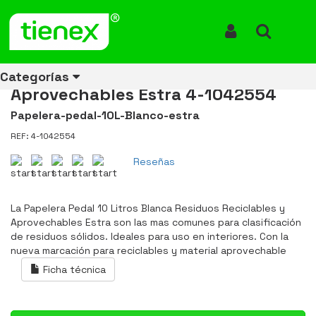
Inicio
Productos
Papelera Pedal 10 Litros Blanca Residuos Reciclables y
Aprovechables Estra 4-1042554
Iniciar Sesión
Buscar
Papelera Pedal 10 Litros Blanca
Residuos Reciclables y
Categorías
Aprovechables Estra 4-1042554
Papelera-pedal-10L-Blanco-estra
REF: 4-1042554
Ver todos
Ver todos
Ver todos
Ver todos
Ver todos
Ver todos
Ver todos
los
los
los
los
los
los
los
Reseñas
productos
productos
productos
productos
productos
productos
productos
ENERGÍA
CANECAS
RUBBERMAID
EQUIPOS
MANEJO
AIRE
ACCESORIOS
La Papelera Pedal 10 Litros Blanca Residuos Reciclables y
DE
DE
DE
LIBRE
PARA
Aprovechables Estra son las mas comunes para clasificación
RECICLAJE
LIMPIEZA
MATERIALES
BAÑOS
de residuos sólidos. Ideales para uso en interiores. Con la
nueva marcación para reciclables y material aprovechable
Ficha técnica