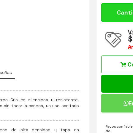
Cant
V
$
A
C
señas
ros Gris es silenciosa y resistente.
E
s sin tocar la caneca, un uso sanitario
Pagos confiables
tileno de alta densidad y tapa en
de