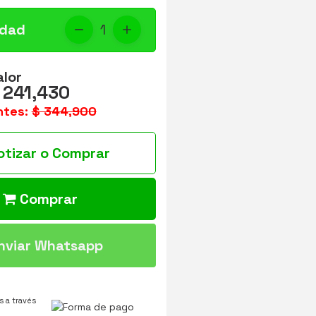
idad
1
alor
 241,430
ntes:
$ 344,900
otizar o Comprar
Comprar
nviar Whatsapp
 a través