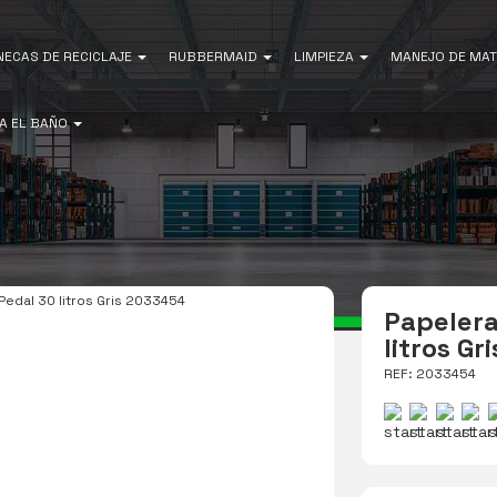
NECAS DE RECICLAJE
RUBBERMAID
LIMPIEZA
MANEJO DE MAT
A EL BAÑO
Pedal 30 litros Gris 2033454
Papelera
litros G
REF: 2033454