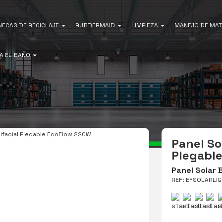
NECAS DE RECICLAJE
RUBBERMAID
LIMPIEZA
MANEJO DE MAT
A EL BAÑO
Bifacial Plegable EcoFlow 220W
Panel Sol
Plegabl
Panel Solar 
REF: EFSOLARLI