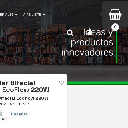
ERIALES
AIRE LIBRE
0
INICIAR SESIÓN
Buscar
ar Bifacial
e EcoFlow 220W
Bifacial Ecoflow 220W
GHT220W-P-D-XT-4
Reseñas