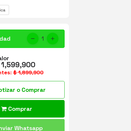
ica
idad
1
alor
 1,599,900
ntes:
$ 1,899,900
otizar o Comprar
Comprar
nviar Whatsapp