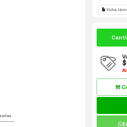
Ficha técn
Cant
V
$
A
C
señas
E