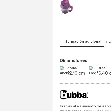
Información adicional
Re
Dimensiones
Ancho
Largo
12.19 cm
16.48 
Gracias al aislamiento de esp