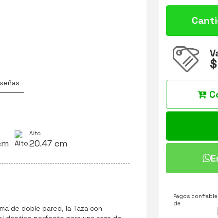
Cant
V
$
señas
C
Alto
cm
20.47 cm
E
Pagos confiables
de
uma de doble pared, la Taza con