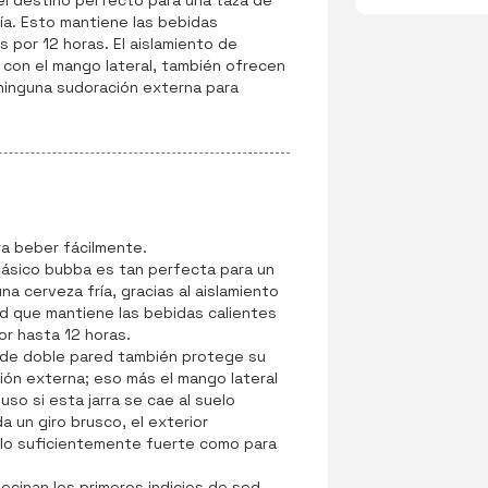
el destino perfecto para una taza de
ría. Esto mantiene las bebidas
s por 12 horas. El aislamiento de
con el mango lateral, también ofrecen
ninguna sudoración externa para
a beber fácilmente.
lásico bubba es tan perfecta para un
a cerveza fría, gracias al aislamiento
 que mantiene las bebidas calientes
or hasta 12 horas.
 de doble pared también protege su
ión externa; eso más el mango lateral
uso si esta jarra se cae al suelo
 un giro brusco, el exterior
 lo suficientemente fuerte como para
cinan los primeros indicios de sed,