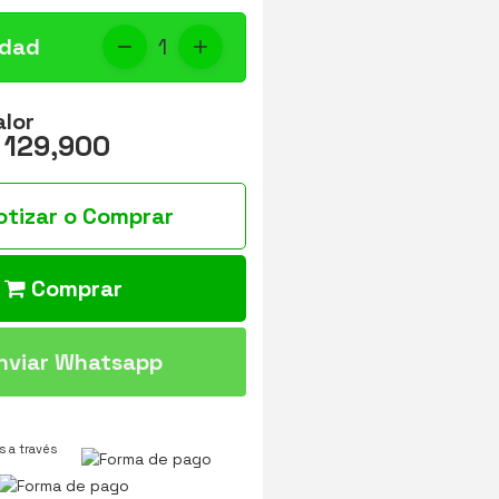
idad
1
alor
 129,900
otizar o Comprar
Comprar
nviar Whatsapp
 a través