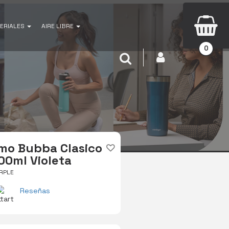
ERIALES
AIRE LIBRE
0
INICIAR SESIÓN
Buscar
mo Bubba Clasico
00ml Violeta
RPLE
Reseñas