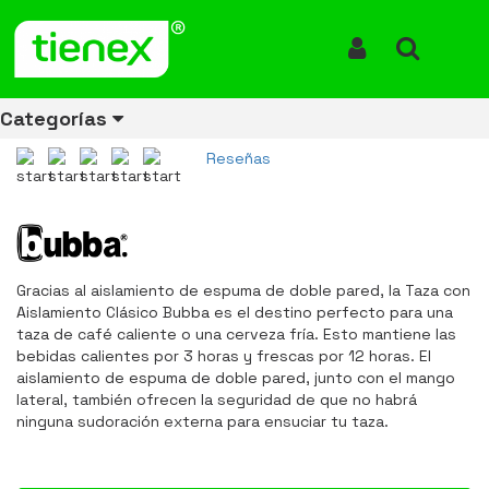
Inicio
Productos
Vaso Termo Bubba Clasico 34 Oz 1000ml Azul
Vaso Termo Bubba Clasico 34 Oz
Iniciar Sesión
Buscar
1000ml Azul
Categorías
REF: 1954294-BLUE
Reseñas
Ver todos
Ver todos
Ver todos
Ver todos
Ver todos
Ver todos
Ver todos
los
los
los
los
los
los
los
productos
productos
productos
productos
productos
productos
productos
Gracias al aislamiento de espuma de doble pared, la Taza con
ENERGÍA
CANECAS
RUBBERMAID
EQUIPOS
MANEJO
AIRE
ACCESORIOS
Aislamiento Clásico Bubba es el destino perfecto para una
DE
DE
DE
LIBRE
PARA
taza de café caliente o una cerveza fría. Esto mantiene las
RECICLAJE
LIMPIEZA
MATERIALES
BAÑOS
bebidas calientes por 3 horas y frescas por 12 horas. El
aislamiento de espuma de doble pared, junto con el mango
lateral, también ofrecen la seguridad de que no habrá
ninguna sudoración externa para ensuciar tu taza.