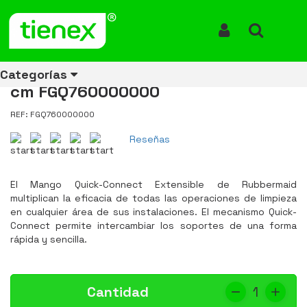
Inicio
Productos
Mango Quick-Connect Extensible de 121.9 cm a 182.9 cm
FGQ760000000
Iniciar Sesión
Buscar
Mango Quick-Connect
Extensible de 121.9 cm a 182.9
Categorías
cm FGQ760000000
REF: FGQ760000000
Ver todos
Ver todos
Ver todos
Ver todos
Ver todos
Ver todos
Ver todos
Reseñas
los
los
los
los
los
los
los
productos
productos
productos
productos
productos
productos
productos
El Mango Quick-Connect Extensible de Rubbermaid
ENERGÍA
CANECAS
RUBBERMAID
EQUIPOS
MANEJO
AIRE
ACCESORIOS
multiplican la eficacia de todas las operaciones de limpieza
DE
DE
DE
LIBRE
PARA
en cualquier área de sus instalaciones. El mecanismo Quick-
RECICLAJE
LIMPIEZA
MATERIALES
BAÑOS
Connect permite intercambiar los soportes de una forma
rápida y sencilla.
Cantidad
1