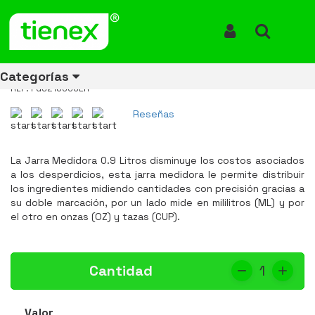
Inicio
Productos
Jarra Medidora 0.9 Litros Bouncer ® FG321600CLR
Jarra Medidora 0.9 Litros
Iniciar Sesión
Buscar
Bouncer ® FG321600CLR
Categorías
REF: FG321600CLR
Reseñas
Ver todos
Ver todos
Ver todos
Ver todos
Ver todos
Ver todos
Ver todos
los
los
los
los
los
los
los
La Jarra Medidora 0.9 Litros disminuye los costos asociados
productos
productos
productos
productos
productos
productos
productos
a los desperdicios, esta jarra medidora le permite distribuir
los ingredientes midiendo cantidades con precisión gracias a
ENERGÍA
CANECAS
RUBBERMAID
EQUIPOS
MANEJO
AIRE
ACCESORIOS
su doble marcación, por un lado mide en mililitros (ML) y por
DE
DE
DE
LIBRE
PARA
el otro en onzas (OZ) y tazas (CUP).
RECICLAJE
LIMPIEZA
MATERIALES
BAÑOS
Cantidad
1
Valor