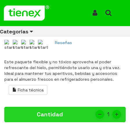
Inicio
Productos
Hielo Gel Ice Pack Igloo
Hielo Gel Ice Pack Igloo
Iniciar Sesión
Buscar
Sustituto-hielo-gel-igloo
Categorías
REF: 25076
Reseñas
Ver todos
Ver todos
Ver todos
Ver todos
Ver todos
Ver todos
Ver todos
Este paquete flexible y no tóxico aprovecha el poder
los
los
los
los
los
los
los
refrescante del hielo, permitiéndote usarlo una y otra vez.
productos
productos
productos
productos
productos
productos
productos
Ideal para mantener tus aperitivos, bebidas y accesorios
para el almuerzo frescos en refrigeradores personales.
ENERGÍA
CANECAS
RUBBERMAID
EQUIPOS
MANEJO
AIRE
ACCESORIOS
DE
DE
DE
LIBRE
PARA
Ficha técnica
RECICLAJE
LIMPIEZA
MATERIALES
BAÑOS
Cantidad
1