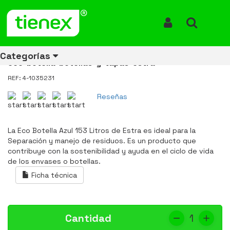
Inicio
Productos
Eco Botella Color Azul 153 Litros Estra 4-1035231
Eco Botella Color Azul 153 Litros
Iniciar Sesión
Buscar
Estra 4-1035231
Categorías
eco-botella-botellas-y-tapas-estra
REF: 4-1035231
Reseñas
Ver todos
Ver todos
Ver todos
Ver todos
Ver todos
Ver todos
Ver todos
los
los
los
los
los
los
los
productos
productos
productos
productos
productos
productos
productos
La Eco Botella Azul 153 Litros de Estra es ideal para la
Separación y manejo de residuos. Es un producto que
ENERGÍA
CANECAS
RUBBERMAID
EQUIPOS
MANEJO
AIRE
ACCESORIOS
contribuye con la sostenibilidad y ayuda en el ciclo de vida
DE
DE
DE
LIBRE
PARA
de los envases o botellas.
RECICLAJE
LIMPIEZA
MATERIALES
BAÑOS
Ficha técnica
Cantidad
1