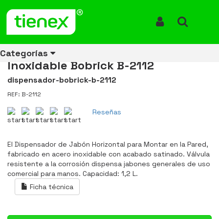
Inicio
Productos
Dispensador de Jabón Liquido para Montar en la pared Acero
Inoxidable Bobrick B-2112
Iniciar Sesión
Buscar
Dispensador de Jabón Liquido
para Montar en la pared Acero
Categorías
Inoxidable Bobrick B-2112
dispensador-bobrick-b-2112
REF: B-2112
Ver todos
Ver todos
Ver todos
Ver todos
Ver todos
Ver todos
Ver todos
los
los
los
los
los
los
los
Reseñas
productos
productos
productos
productos
productos
productos
productos
ENERGÍA
CANECAS
RUBBERMAID
EQUIPOS
MANEJO
AIRE
ACCESORIOS
El Dispensador de Jabón Horizontal para Montar en la Pared,
DE
DE
DE
LIBRE
PARA
fabricado en acero inoxidable con acabado satinado. Válvula
RECICLAJE
LIMPIEZA
MATERIALES
BAÑOS
resistente a la corrosión dispensa jabones generales de uso
comercial para manos. Capacidad: 1,2 L.
Ficha técnica