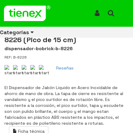
Inicio
Productos
Dispensador de Jabón Liquido en Acero Inoxidable Bobrick B-
8226 (Pico de 15 cm)
Iniciar Sesión
Buscar
Dispensador de Jabón Liquido
en Acero Inoxidable Bobrick B-
Categorías
8226 (Pico de 15 cm)
dispensador-bobrick-b-8226
REF: B-8226
Ver todos
Ver todos
Ver todos
Ver todos
Ver todos
Ver todos
Ver todos
los
los
los
los
los
los
los
Reseñas
productos
productos
productos
productos
productos
productos
productos
ENERGÍA
CANECAS
RUBBERMAID
EQUIPOS
MANEJO
AIRE
ACCESORIOS
El Dispensador de Jabón Liquido en Acero Inoxidable de
DE
DE
DE
LIBRE
PARA
ahorro de mano de obra. La tapa de cierre es resistente al
RECICLAJE
LIMPIEZA
MATERIALES
BAÑOS
vandalismo y el pico surtidor es de rotación libre. Es
resistente a la corrosión, el pico surtidor, tapa y escudete
son con pulido brillante, el cuerpo y el mango estan
fabricados en plástico ABS resistente a los impactos, el
recipiente es de polietileno resistente a roturas.
Ficha técnica