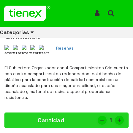
Inicio
Productos
Cubiertero 4 Compartimientos Gris FG336200GRAY
Cubiertero 4 Compartimientos
Iniciar Sesión
Buscar
Gris FG336200GRAY
Categorías
REF: FG336200GRAY
Reseñas
Ver todos
Ver todos
Ver todos
Ver todos
Ver todos
Ver todos
Ver todos
los
los
los
los
los
los
los
El Cubiertero Organizador con 4 Compartimientos Gris cuenta
productos
productos
productos
productos
productos
productos
productos
con cuatro compartimentos redondeados, está hecho de
plástico para la construcción de calidad comercial con un
ENERGÍA
CANECAS
RUBBERMAID
EQUIPOS
MANEJO
AIRE
ACCESORIOS
diseño acanalado para una mayor durabilidad, el diseño
DE
DE
DE
LIBRE
PARA
acanalado y material de resina especial proporcionan
RECICLAJE
LIMPIEZA
MATERIALES
BAÑOS
resistencia.
Cantidad
1