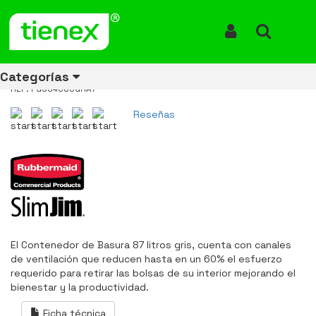
Inicio
Productos
Contenedor Slim Jim ® 87 litros Gris FG354060GRAY
Contenedor Slim Jim ® 87 litros
Iniciar Sesión
Buscar
Gris FG354060GRAY
Categorías
REF: FG354060GRAY
Reseñas
Ver todos
Ver todos
Ver todos
Ver todos
Ver todos
Ver todos
Ver todos
los
los
los
los
los
los
los
productos
productos
productos
productos
productos
productos
productos
ENERGÍA
CANECAS
RUBBERMAID
EQUIPOS
MANEJO
AIRE
ACCESORIOS
DE
DE
DE
LIBRE
PARA
RECICLAJE
LIMPIEZA
MATERIALES
BAÑOS
El Contenedor de Basura 87 litros gris, cuenta con canales
de ventilación que reducen hasta en un 60% el esfuerzo
requerido para retirar las bolsas de su interior mejorando el
bienestar y la productividad.
Ficha técnica